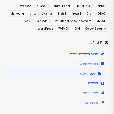
Database
cPanel
Control Panel
CloudLinux
CentOS
Marketing
Linux
License
Install
firewall
Error
DDoS
Plesk
Paid Ads
Own Subnet Accouncement
MySQL
WordPress
WHMCS
SSH
Server Security
פניות ומידע
פניות השירות שלכם
הודעות וחדשות
מאגר מידע
הורדות
מצב הרשת
פתיחת פנייה