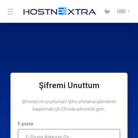
USD
Şifremi Unuttum
Şifrenizi mi unuttunuz? Şifre sıfırlama işlemlerini
başlatmak için EPosta adresinizi girin.
E-posta