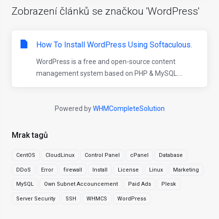
Zobrazení článků se značkou 'WordPress'
How To Install WordPress Using Softaculous.
WordPress is a free and open-source content
management system based on PHP & MySQL....
Powered by
WHMCompleteSolution
Mrak tagů
CentOS
CloudLinux
Control Panel
cPanel
Database
DDoS
Error
firewall
Install
License
Linux
Marketing
MySQL
Own Subnet Accouncement
Paid Ads
Plesk
Server Security
SSH
WHMCS
WordPress