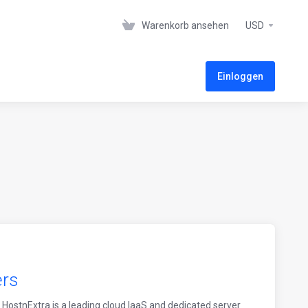
Warenkorb ansehen
USD
Einloggen
ers
HostnExtra is a leading cloud IaaS and dedicated server