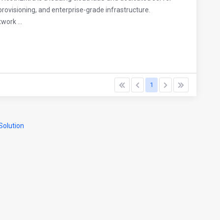
provisioning, and enterprise-grade infrastructure.
work ...
1
olution