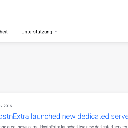
heit
Unterstützung
ov. 2016
ostnExtra launched new dedicated serv
 one great news came, HostnExtra launched two new dedicated servers. 